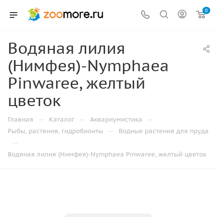
0
Водяная лилия
(Нимфея)-Nymphaea
Pinwaree, желтый
цветок
—
—
—
Главная
Каталог
Аквариумистика
—
Рыбы, растения, гидробионты
Водные растения для пруда
—
Водяная лилия (Нимфея)-Nymphaea Pinwaree, желтый цветок