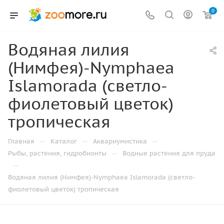
0
Водяная лилия
(Нимфея)-Nymphaea
Islamorada (светло-
фиолетовый цветок)
тропическая
—
—
—
Главная
Каталог
Аквариумистика
—
Рыбы, растения, гидробионты
Водные растения для пруда
—
Водяная лилия (Нимфея)-Nymphaea Islamorada (светло-
фиолетовый цветок) тропическая