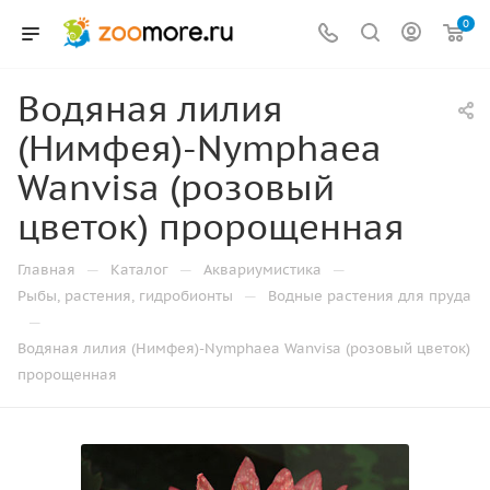
0
Водяная лилия
(Нимфея)-Nymphaea
Wanvisa (розовый
цветок) пророщенная
—
—
—
Главная
Каталог
Аквариумистика
—
Рыбы, растения, гидробионты
Водные растения для пруда
—
Водяная лилия (Нимфея)-Nymphaea Wanvisa (розовый цветок)
пророщенная