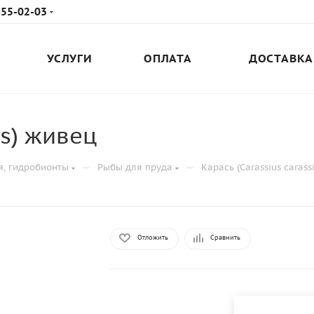
655-02-03
УСЛУГИ
ОПЛАТА
ДОСТАВКА
us) живец
—
—
я, гидробионты
Рыбы для пруда
Карась (Carassius carass
Отложить
Сравнить