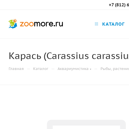
+7 (812) 
КАТАЛОГ
Карась (Carassius carassi
—
—
—
Главная
Каталог
Аквариумистика
Рыбы, растени