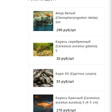
Амур белый
(Ctenopharyngodon idella)
SМ
290
руб
/шт
Карась серебрянный
(Carassius auratus gibelio)
S
20
руб
/шт
Карп XS (Cyprinus carpio)
35
руб
/шт
Карась Красный (Carassius
auratus auratus) S (4-5 см)
270
руб
/шт