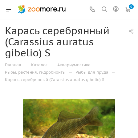
0
Карась серебрянный
(Carassius auratus
gibelio) S
—
—
—
Главная
Каталог
Аквариумистика
—
—
Рыбы, растения, гидробионты
Рыбы для пруда
Карась серебрянный (Carassius auratus gibelio) S