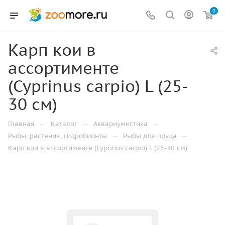
0
Карп кои в
ассортименте
(Cyprinus carpio) L (25-
30 см)
—
—
—
Главная
Каталог
Аквариумистика
—
—
Рыбы, растения, гидробионты
Рыбы для пруда
Карп кои в ассортименте (Cyprinus carpio) L (25-30 см)