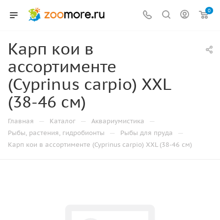
0
Карп кои в
ассортименте
(Cyprinus carpio) XXL
(38-46 см)
—
—
—
Главная
Каталог
Аквариумистика
—
—
Рыбы, растения, гидробионты
Рыбы для пруда
Карп кои в ассортименте (Cyprinus carpio) XXL (38-46 см)