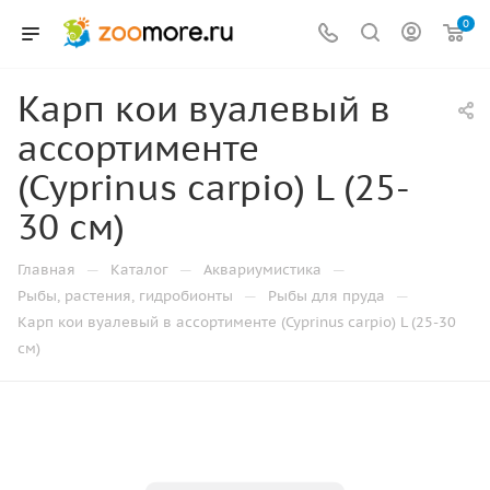
0
Карп кои вуалевый в
ассортименте
(Cyprinus carpio) L (25-
30 см)
—
—
—
Главная
Каталог
Аквариумистика
—
—
Рыбы, растения, гидробионты
Рыбы для пруда
Карп кои вуалевый в ассортименте (Cyprinus carpio) L (25-30
см)