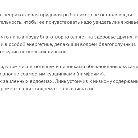
ень неприхотливая прудовая рыба никого не оставляющая
тельность, чтобы ее почувствовать надо увидеть линя живь
что линь в пруду благотворно влияет на здоровье других, и
 и в особой энергетике, делающий водоем благополучным. Т
то купив нескольких линьков.
и, в том числе мотылем и личинками обыкновенных кусач
и вполне совместим кувшинками (нимфеями).
х заиленных водоемах. Линь устойчив к низкому содержан
 промерзающих водоемах зарываясь в ил.