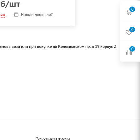
б
/шт
0
Нашли дешевле?
чии
0
амовывоза или при покупке на Коломяжском пр, д 19 корпус 2
0
Рекомендуем