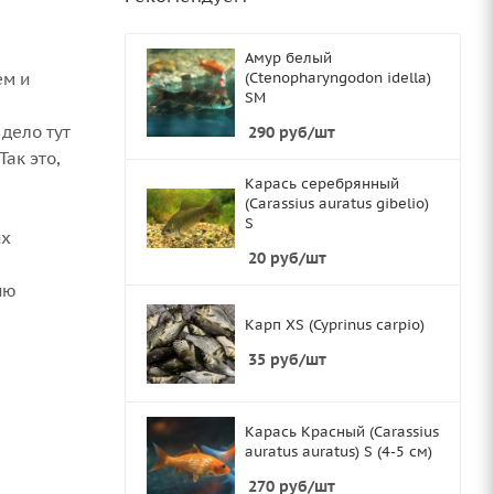
Амур белый
ем и
(Ctenopharyngodon idella)
SМ
 дело тут
290
руб
/шт
ак это,
Карась серебрянный
(Carassius auratus gibelio)
S
их
20
руб
/шт
ию
Карп XS (Cyprinus carpio)
35
руб
/шт
Карась Красный (Carassius
auratus auratus) S (4-5 см)
270
руб
/шт