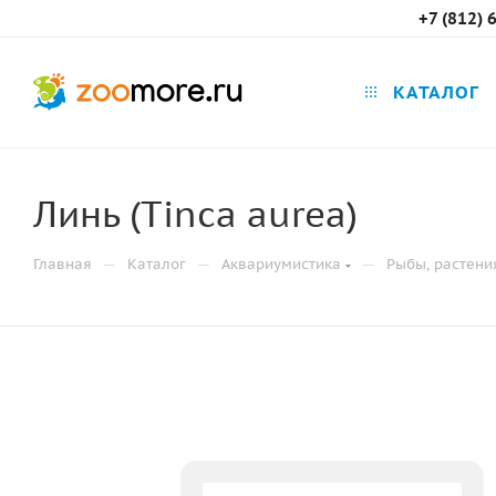
+7 (812) 
КАТАЛОГ
Линь (Tinca aurea)
—
—
—
Главная
Каталог
Аквариумистика
Рыбы, растени