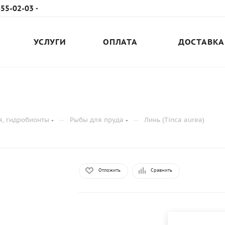
655-02-03
УСЛУГИ
ОПЛАТА
ДОСТАВКА
—
—
я, гидробионты
Рыбы для пруда
Линь (Tinca aurea)
Отложить
Сравнить