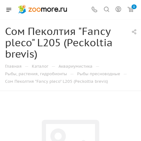
0
Сом Пеколтия "Fancy
pleco" L205 (Peckoltia
brevis)
—
—
—
Главная
Каталог
Аквариумистика
—
—
Рыбы, растения, гидробионты
Рыбы пресноводные
Сом Пеколтия "Fancy pleco" L205 (Peckoltia brevis)