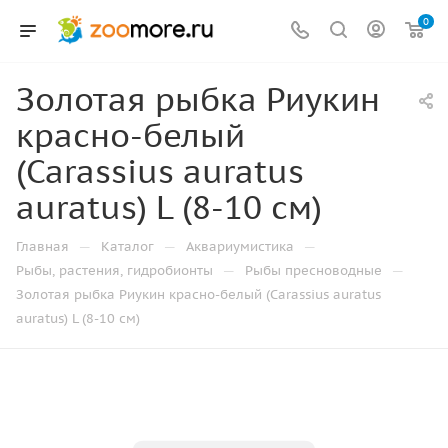
0
Золотая рыбка Риукин
красно-белый
(Carassius auratus
auratus) L (8-10 см)
—
—
—
Главная
Каталог
Аквариумистика
—
—
Рыбы, растения, гидробионты
Рыбы пресноводные
Золотая рыбка Риукин красно-белый (Carassius auratus
auratus) L (8-10 см)