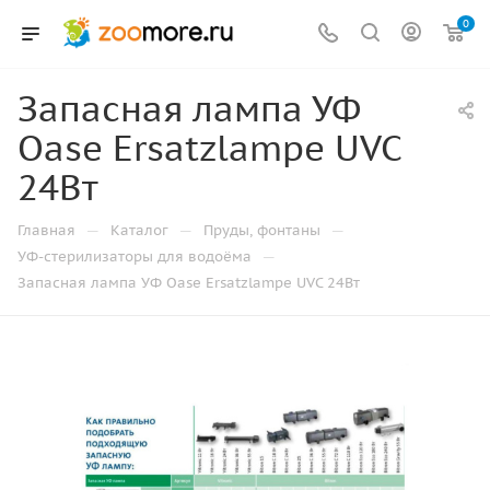
0
Запасная лампа УФ
Oase Ersatzlampe UVC
24Вт
—
—
—
Главная
Каталог
Пруды, фонтаны
—
УФ-стерилизаторы для водоёма
Запасная лампа УФ Oase Ersatzlampe UVC 24Вт