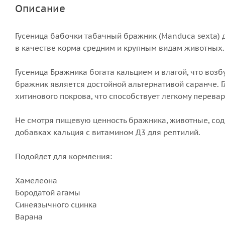
Описание
Гусеница бабочки табачный бражник (Manduca sexta) д
в качестве корма средним и крупным видам животных.
Гусеница Бражника богата кальцием и влагой, что воз
бражник является достойной альтернативой саранче. Г
хитинового покрова, что способствует легкому перева
Не смотря пищевую ценность бражника, животные, со
добавках кальция с витамином Д3 для рептилий.
Подойдет для кормления:
Хамелеона
Бородатой агамы
Синеязычного сцинка
Варана