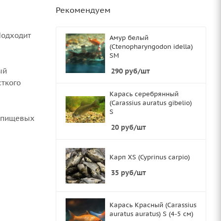
Рекомендуем
Подходит
Амур белый
(Ctenopharyngodon idella)
SМ
ый
290
руб
/шт
сткого
Карась серебрянный
(Carassius auratus gibelio)
S
х пищевых
20
руб
/шт
Карп XS (Cyprinus carpio)
35
руб
/шт
Карась Красный (Carassius
auratus auratus) S (4-5 см)