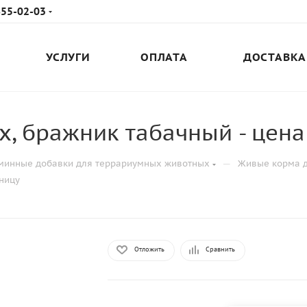
655-02-03
УСЛУГИ
ОПЛАТА
ДОСТАВКА
, бражник табачный - цена 
—
минные добавки для террариумных животных
Живые корма 
еницу
Отложить
Сравнить