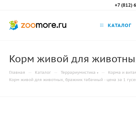
+7 (812) 
КАТАЛОГ
Корм живой для животных
—
—
—
Главная
Каталог
Террариумистика
Корма и вита
Корм живой для животных, бражник табачный - цена за 1 гус