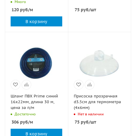
Много
120
руб
/м
75
руб
/шт
В корзину
Шланг ПВХ Prime синий
Присоска прозрачная
16х22мм, длина 30 м,
d3.5см для термометра
цена за п/м
(4x6мм)
Достаточно
Нет в наличии
306
руб
/м
75
руб
/шт
В корзину