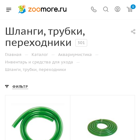
0
Шланги, трубки,
переходники
301
—
—
—
Главная
Каталог
Аквариумистика
—
Инвентарь и средства для ухода
Шланги, трубки, переходники
ФИЛЬТР