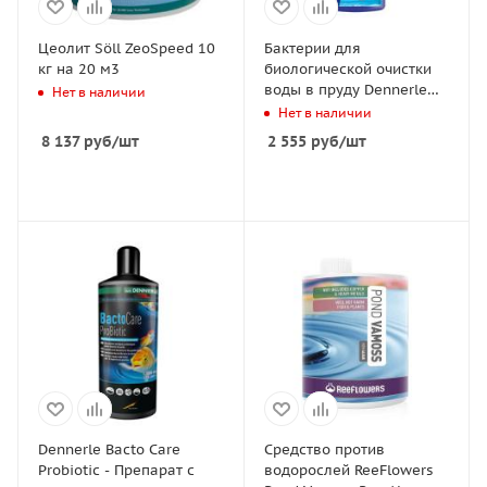
Цеолит Söll ZeoSpeed 10
Бактерии для
кг на 20 м3
биологической очистки
воды в пруду Dennerle
Нет в наличии
Clear Water Pond Bacteria
Нет в наличии
FB3, 1000 мл
8 137
руб
/шт
2 555
руб
/шт
Dennerle Bacto Care
Средство против
Probiotic - Препарат с
водорослей ReeFlowers