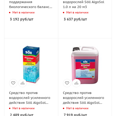
поддержания
водорослей Söll AlgoSol
биологического баланса
1.0 л на 20 м3
Söll TeichFit 0.5 кг на 5
Нет в наличии
Нет в наличии
м3
3 192
руб
/шт
3 637
руб
/шт
Средство против
Средство против
водорослей усиленного
водорослей усиленного
действия Söll AlgoSol
действия Söll AlgoSol
Forte 0.5 л
Forte 2.5 л
Нет в наличии
Нет в наличии
2 489
руб
/шт
7 919
руб
/шт