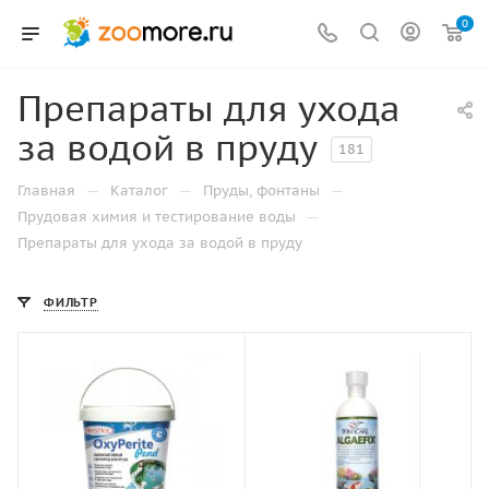
0
Препараты для ухода
за водой в пруду
181
—
—
—
Главная
Каталог
Пруды, фонтаны
—
Прудовая химия и тестирование воды
Препараты для ухода за водой в пруду
ФИЛЬТР