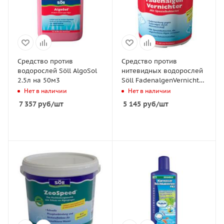
Средство против
Средство против
водорослей Söll AlgoSol
нитевидных водорослей
2.5л на 50м3
Söll FadenalgenVernichter
1.0 кг на 32 м3
Нет в наличии
Нет в наличии
7 357
руб
/шт
5 145
руб
/шт