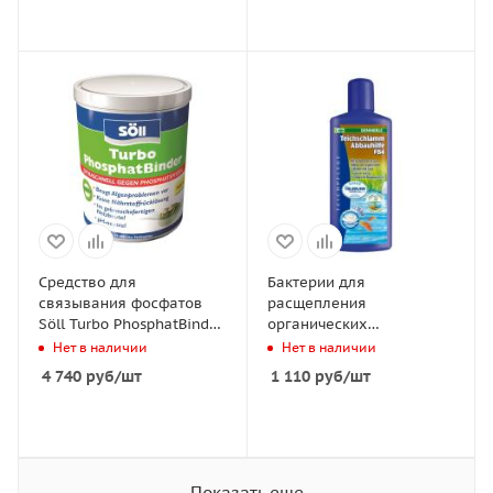
Средство для
Бактерии для
связывания фосфатов
расщепления
Söll Turbo PhosphatBinder
органических
600г на 25 м3
загрязнений в пруду
Нет в наличии
Нет в наличии
Dennerle Pond Sludge
4 740
руб
/шт
1 110
руб
/шт
Degrading Aid FB4, 25
Показать еще