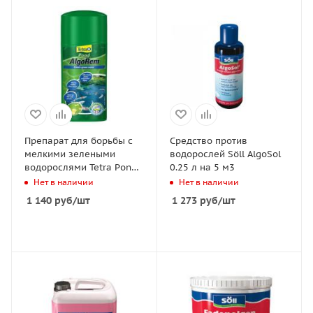
Препарат для борьбы с
Средство против
мелкими зелеными
водорослей Söll AlgoSol
водорослями Tetra Pond
0.25 л на 5 м3
AlgoRem, 250 мл
Нет в наличии
Нет в наличии
1 140
руб
/шт
1 273
руб
/шт