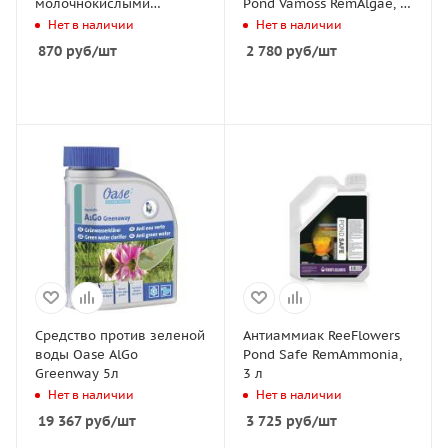
молочнокислыми
Pond Vamoss RemAlgae, 1
бактериями для чистой
л
Нет в наличии
Нет в наличии
воды в пруду 500 мл
870
руб
/шт
2 780
руб
/шт
Средство против зеленой
Антиаммиак ReeFlowers
воды Oase AlGo
Pond Safe RemAmmonia,
Greenway 5л
3 л
Нет в наличии
Нет в наличии
19 367
руб
/шт
3 725
руб
/шт