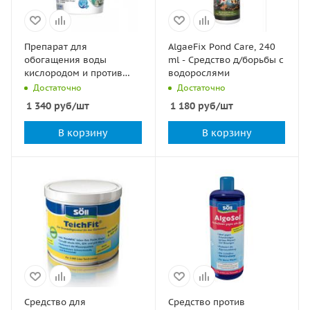
Препарат для
AlgaeFix Pond Care, 240
обогащения воды
ml - Средство д/борьбы с
кислородом и против
водорослями
водорослей в пруду
Достаточно
Достаточно
OxyPerit Pond, 1кг
1 340
руб
/шт
1 180
руб
/шт
В корзину
В корзину
Средство для
Средство против