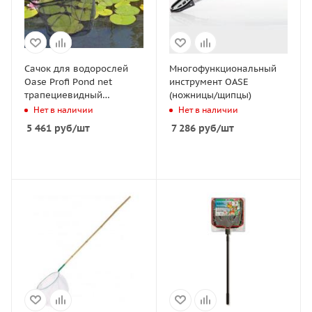
Сачок для водорослей
Многофункциональный
Oase Profi Pond net
инструмент OASE
трапециевидный
(ножницы/щипцы)
40*40*40см,
Нет в наличии
Нет в наличии
телескопическая ручка
5 461
руб
/шт
7 286
руб
/шт
113/190см