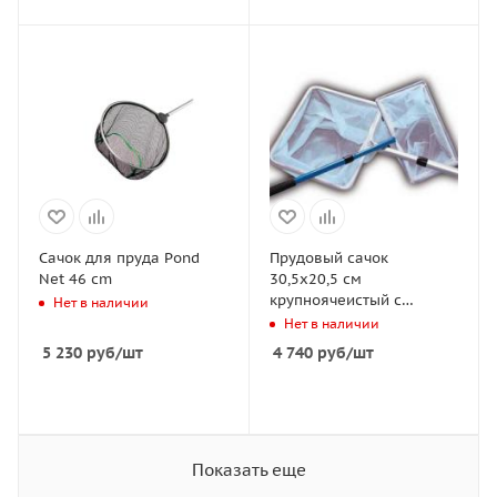
Сачок для пруда Pond
Прудовый сачок
Net 46 cm
30,5х20,5 см
крупноячеистый с
Нет в наличии
телескопической ручкой
Нет в наличии
90 см
5 230
руб
/шт
4 740
руб
/шт
Показать еще