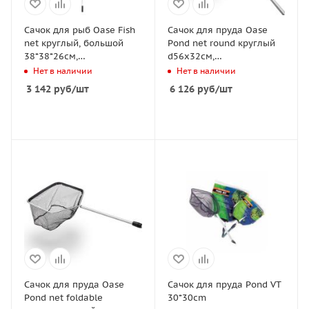
Сачок для рыб Oase Fish
Сачок для пруда Oase
net круглый, большой
Pond net round круглый
38*38*26см,
d56x32см,
телескопическая ручка
телескопическая ручка
Нет в наличии
Нет в наличии
113/180см
160/260см
3 142
руб
/шт
6 126
руб
/шт
Сачок для пруда Oase
Сачок для пруда Pond VT
Pond net foldable
30*30cm