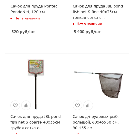
Сачок для пруда Pontec
Сачок для пруда JBL pond
PondoNet, 120 см
fish net S fine 40х35см
тонкая сетка с
Нет в наличии
телескопической ручкой
Нет в наличии
160см
320
руб
/шт
5 400
руб
/шт
Сачок для пруда JBL pond
Сачок д/прудовых рыб,
fish net S coarse 40х35см
большой, 60х45х50 см,
грубая сетка с
90-135 см
телескопической ручкой