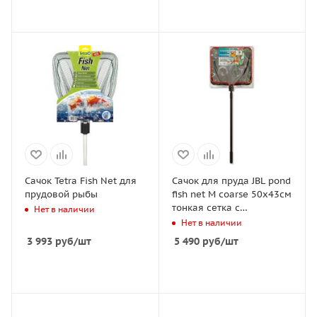
Cачок Tetra Fish Net для
Сачок для пруда JBL pond
прудовой рыбы
fish net M coarse 50х43см
тонкая сетка с
Нет в наличии
телескопической ручкой
Нет в наличии
160см
3 993
руб
/шт
5 490
руб
/шт