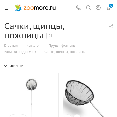
0
Сачки, щипцы,
ножницы
61
—
—
—
Главная
Каталог
Пруды, фонтаны
—
Уход за водоёмом
Сачки, щипцы, ножницы
ФИЛЬТР