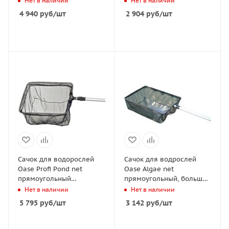
Нет в наличии
Нет в наличии
160см
4 940
руб
/шт
2 904
руб
/шт
Сачок для водорослей
Сачок для водрослей
Oase Profi Pond net
Oase Algae net
прямоугольный
прямоугольный, большой
40*30*20см,
38*26*9см,
Нет в наличии
Нет в наличии
телескопическая ручка
телескопическая ручка
5 795
руб
/шт
3 142
руб
/шт
113/190см
113/180см