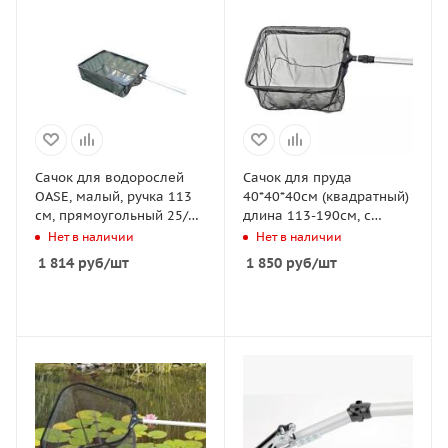
Сачок для водорослей
Сачок для пруда
OASE, малый, ручка 113
40*40*40см (квадратный)
см, прямоугольный 25/23
длина 113-190см, с
см Algenkescher klein
телескопической ручкой,
Нет в наличии
Нет в наличии
ячейка 1*1мм
1 814
руб
/шт
1 850
руб
/шт