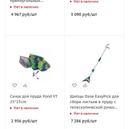
прямоугольный
Нет в наличии
37x30x25см,
Нет в наличии
телескопическая ручка
4 967
руб
/шт
3 090
руб
/шт
150/187см
Сачок для пруда Pond VT
Щипцы Oase EasyPick для
25*25cm
сбора листьев в пруду с
телескопической ручкой
Нет в наличии
(2м)
Нет в наличии
2 956
руб
/шт
7 286
руб
/шт