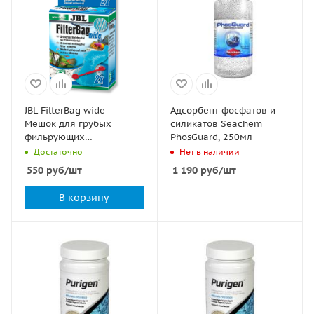
JBL FilterBag wide -
Адсорбент фосфатов и
Мешок для грубых
силикатов Seachem
фильрующих
PhosGuard, 250мл
материалов, 2 шт.
Достаточно
Нет в наличии
550
руб
/шт
1 190
руб
/шт
В корзину