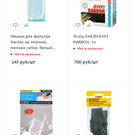
Мешок для фильтра
Уголь EHEIM EHFI
Naribo на молнии,
KARBON, 1л
мелкая сетка, белый
Нет в наличии
25х30см
Нет в наличии
145
руб
/шт
700
руб
/шт