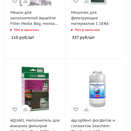
Мешок для
Мешочек для
наполнителей AquaOne
фильтрующих
Filter Media Bag, мелкая
материалов 1 SERA
сетка, 7,5*4 см
Нет в наличии
Нет в наличии
110
руб
/шт
337
руб
/шт
AQUAEL Наполнитель для
Адсорбент фосфатов и
внешних фильтров
силикатов Seachem