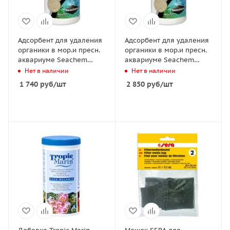
Адсорбент для удаления
Адсорбент для удаления
органики в мор.и пресн.
органики в мор.и пресн.
аквариуме Seachem
аквариуме Seachem
Purigen, 100мл
Purigen, 250мл
Нет в наличии
Нет в наличии
1 740
руб
/шт
2 850
руб
/шт