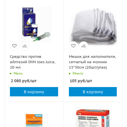
Средство против
Мешок для наполнителя,
айптазий DVH Joes Juice,
сетчатый на молнии
20 мл
15*30см (20шт/упак)
Мало
Много
2 080
руб
/шт
105
руб
/шт
В корзину
В корзину