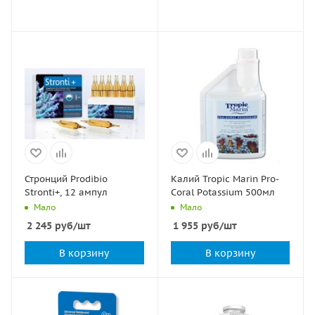
Стронций Prodibio
Калий Tropic Marin Pro-
Stronti+, 12 ампул
Coral Potassium 500мл
Мало
Мало
2 245
руб
/шт
1 955
руб
/шт
В корзину
В корзину