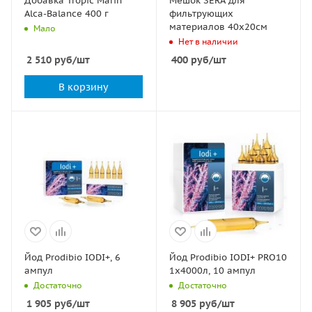
Добавка Tropic Marin
Мешок SERA для
Alca-Balance 400 г
фильтрующих
материалов 40х20см
Мало
Нет в наличии
2 510
руб
/шт
400
руб
/шт
В корзину
Йод Prodibio IODI+, 6
Йод Prodibio IODI+ PRO10
ампул
1x4000л, 10 ампул
Достаточно
Достаточно
1 905
руб
/шт
8 905
руб
/шт