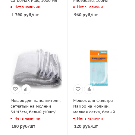
CarboMax Plus, 1000 мл
PhosGuard, 100мл
Нет в наличии
Нет в наличии
1 390
руб
/шт
960
руб
/шт
Мешок для наполнителя,
Мешок для фильтра
сетчатый на молнии
Naribo на молнии,
34*43см, белый (10шт/
мелкая сетка, белый
упак)
15х20см
Нет в наличии
Нет в наличии
180
руб
/шт
120
руб
/шт