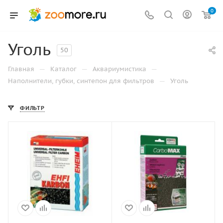
0
Уголь
50
—
—
—
Главная
Каталог
Аквариумистика
—
Наполнители, губки, синтепон для фильтров
Уголь
ФИЛЬТР