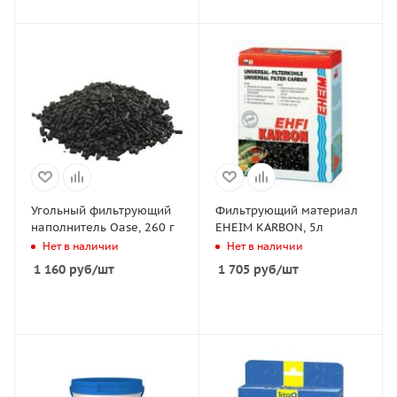
Угольный фильтрующий
Фильтрующий материал
наполнитель Oase, 260 г
EHEIM KARBON, 5л
Нет в наличии
Нет в наличии
1 160
руб
/шт
1 705
руб
/шт