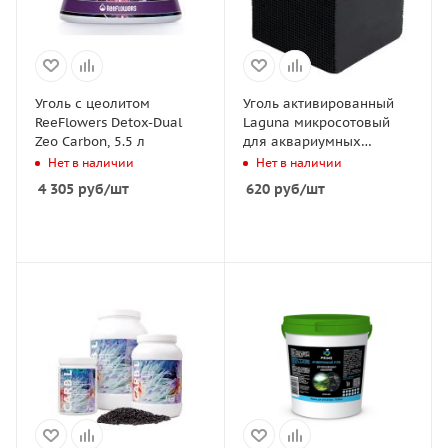
Уголь c цеолитом
Уголь активированный
ReeFlowers Detox-Dual
Laguna микросотовый
Zeo Carbon, 5.5 л
для аквариумных
фильтров,
Нет в наличии
Нет в наличии
100х100х100мм
4 305
руб
/шт
620
руб
/шт